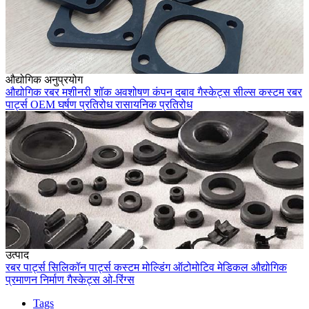
औद्योगिक अनुप्रयोग
औद्योगिक रबर
मशीनरी
शॉक अवशोषण
कंपन दबाव
गैस्केट्स
सील्स
कस्टम रबर
पार्ट्स
OEM
घर्षण प्रतिरोध
रासायनिक प्रतिरोध
उत्पाद
रबर पार्ट्स
सिलिकॉन पार्ट्स
कस्टम मोल्डिंग
ऑटोमोटिव
मेडिकल
औद्योगिक
प्रमाणन
निर्माण
गैस्केट्स
ओ-रिंग्स
Tags